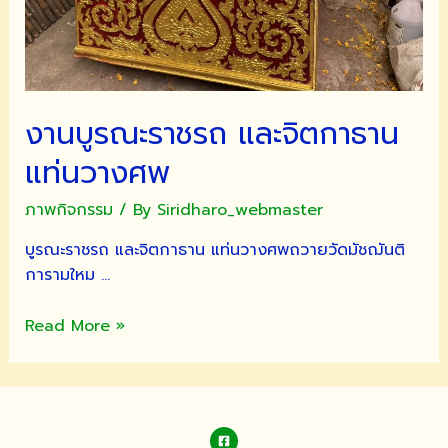
งานบูรณะราชรถ และจิตกาธาน
แท่นวางศพ
ภาพกิจกรรม
/ By
Siridharo_webmaster
บูรณะราชรถ และจิตกาธาน แท่นวางศพถวายวัดมัชฌันติ
การามใหม …
งาน
Read More »
บูรณะ
ราช
รถ
และ