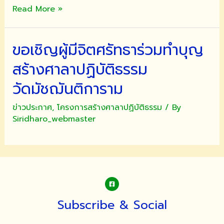
ขอ
Read More »
เชิญ
ร่วม
ขอเชิญผู้มีจิตศรัทธาร่วมทำบุญ
ทำบุญ
สร้าง
สร้างศาลาปฏิบัติธรรม
ศาลา
ปฏิบัติ
วัดมัชฌันติการาม
ธรรม
ข่าวประกาศ
,
โครงการสร้างศาลาปฏิบัติธรรม
/ By
(สวน
Siridharo_webmaster
ป่า
ปฏิบัติ
ธรรม)
ณ
วัดมัชฌันติการาม
Subscribe & Social