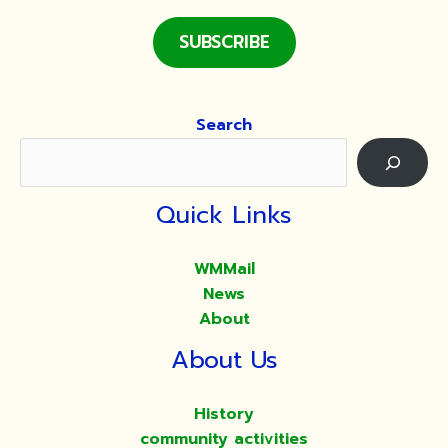
ป่า
กลาง
SUBSCRIBE
กรุง
วัดมัชฌันติการาม
วัน
Search
ที่
9
พฤษภาคม
2563:
Quick Links
ติด
ตั้ง
WMMail
GRC
News
และ
About
รางน้ำ
About Us
เพื่อ
มุง
หลังคา
History
community activities