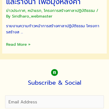
และรางน้ำ เพื่อมุงหลังคา
ข่าวประกาศ
,
หน้าแรก
,
โครงการสร้างศาลาปฏิบัติธรรม
/
By
Siridharo_webmaster
รายงานความก้าวหน้าการสร้างศาลาปฏิบัติธรรม โครงกา
รสร้างส …
รายงาน
Read More »
ความ
ก้าวหน้า
การ
สร้าง
ศาลา
ปฏิบัติ
Subscribe & Social
ธรรม
โครงการ
สร้าง
สวน