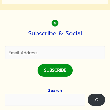
พระครู
ใบฎีกา
พันธุ์
(หลวง
ปู่
พันธ์
Subscribe & Social
อา
จาโร)
SUBSCRIBE
Search