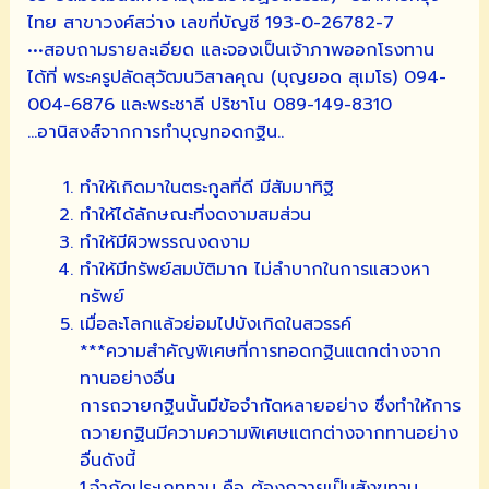
ไทย สาขาวงศ์สว่าง เลขที่บัญชี 193-0-26782-7
•••สอบถามรายละเอียด และจองเป็นเจ้าภาพออกโรงทาน
ได้ที่ พระครูปลัดสุวัฒนวิสาลคุณ (บุญยอด สุเมโธ) 094-
004-6876 และพระชาลี ปริชาโน 089-149-8310
…อานิสงส์จากการทำบุญทอดกฐิน..
ทำให้เกิดมาในตระกูลที่ดี มีสัมมาทิฐิ
ทำให้ได้ลักษณะที่งดงามสมส่วน
ทำให้มีผิวพรรณงดงาม
ทำให้มีทรัพย์สมบัติมาก ไม่ลำบากในการแสวงหา
ทรัพย์
เมื่อละโลกแล้วย่อมไปบังเกิดในสวรรค์
***ความสำคัญพิเศษที่การทอดกฐินแตกต่างจาก
ทานอย่างอื่น
การถวายกฐินนั้นมีข้อจำกัดหลายอย่าง ซึ่งทำให้การ
ถวายกฐินมีความความพิเศษแตกต่างจากทานอย่าง
อื่นดังนี้
1.จำกัดประเภททาน คือ ต้องถวายเป็นสังฆทาน