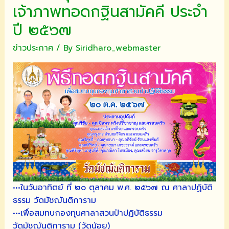
เจ้าภาพทอดกฐินสามัคคี ประจำ
ปี ๒๕๖๗
ข่าวประกาศ
/ By
Siridharo_webmaster
•••ในวันอาทิตย์ ที่ ๒๐ ตุลาคม พ.ศ. ๒๕๖๗ ณ ศาลาปฏิบัติ
ธรรม วัดมัชฌันติการาม
•••เพื่อสมทบกองทุนศาลาสวนป่าปฏิบัติธรรม
วัดมัชฌันติการาม (วัดน้อย)