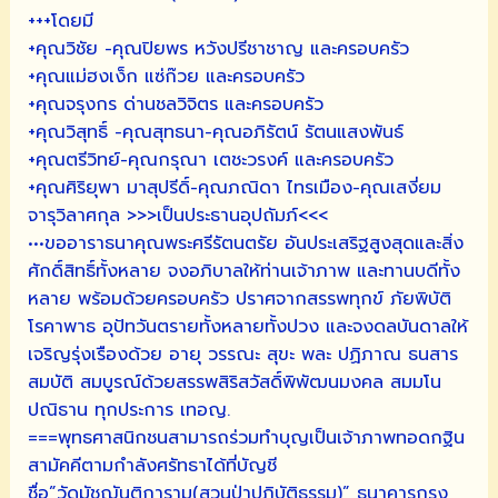
+++โดยมี
+คุณวิชัย -คุณปิยพร หวังปรีชาชาญ และครอบครัว
+คุณแม่ฮงเง็ก แซ่ก๊วย และครอบครัว
+คุณจรุงกร ด่านชลวิจิตร และครอบครัว
+คุณวิสุทธิ์ -คุณสุทธนา-คุณอภิรัตน์ รัตนแสงพันธ์
+คุณตรีวิทย์-คุณกรุณา เตชะวรงค์ และครอบครัว
+คุณศิริยุพา มาสุปรีดิ์-คุณภณิดา ไทรเมือง-คุณเสงี่ยม
จารุวิลาศกุล >>>เป็นประธานอุปถัมภ์<<<
•••ขออาราธนาคุณพระศรีรัตนตรัย อันประเสริฐสูงสุดและสิ่ง
ศักดิ์สิทธิ์ทั้งหลาย จงอภิบาลให้ท่านเจ้าภาพ และทานบดีทั้ง
หลาย พร้อมด้วยครอบครัว ปราศจากสรรพทุกข์ ภัยพิบัติ
โรคาพาธ อุปัทวันตรายทั้งหลายทั้งปวง และจงดลบันดาลให้
เจริญรุ่งเรืองด้วย อายุ วรรณะ สุขะ พละ ปฏิภาณ ธนสาร
สมบัติ สมบูรณ์ด้วยสรรพสิริสวัสดิ์พิพัฒนมงคล สมมโน
ปณิธาน ทุกประการ เทอญ.
===พุทธศาสนิกชนสามารถร่วมทำบุญเป็นเจ้าภาพทอดกฐิน
สามัคคีตามกำลังศรัทธาได้ที่บัญชี
ชื่อ”วัดมัชฌันติการาม(สวนป่าปฏิบัติธรรม)” ธนาคารกรุง