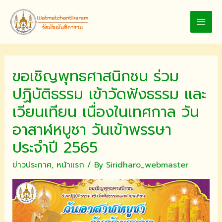
Skip
to
MAI
content
MEN
ขอเชิญพุทธศาสนิกชน ร่วม
ปฏิบัติธรรม เข้าวัดฟังธรรม และ
เวียนเทียน เนื่องในเทศกาล วัน
อาสาฬหบูชา วันเข้าพรรษา
ประจำปี 2565
ข่าวประกาศ
,
หน้าแรก
/ By
Siridharo_webmaster