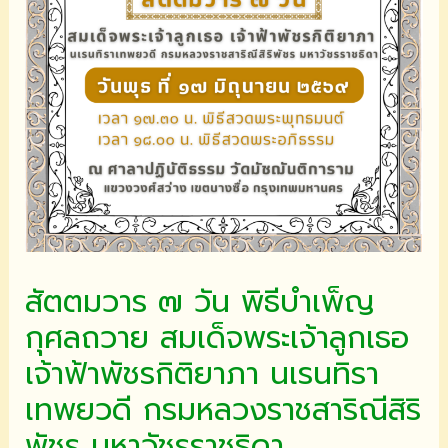
สัตตมวาร ๗ วัน พิธีบำเพ็ญ
กุศลถวาย สมเด็จพระเจ้าลูกเธอ
เจ้าฟ้าพัชรกิติยาภา นเรนทิรา
เทพยวดี กรมหลวงราชสาริณีสิริ
พัชร มหาวัชรราชธิดา