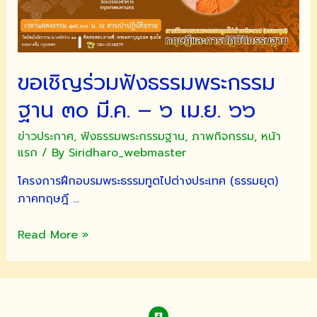
ขอเชิญร่วมฟังธรรมพระกรรม
ฐาน ๓๐ มี.ค. – ๖ เม.ย. ๖๖
ข่าวประกาศ
,
ฟังธรรมพระกรรมฐาน
,
ภาพกิจกรรม
,
หน้า
แรก
/ By
Siridharo_webmaster
โครงการฝึกอบรมพระธรรมทูตไปต่างประเทศ (ธรรมยุต)
ภาคทฤษฎี …
ขอ
Read More »
เชิญ
ร่วม
ฟัง
ธรรม