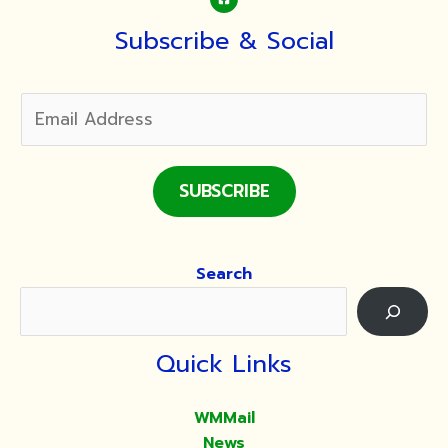
พระกร
รม
Subscribe & Social
ฐาน
๓๐
มี.ค.
–
๖
เม.ย.
SUBSCRIBE
๖๖
Search
Quick Links
WMMail
News