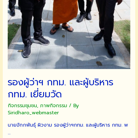
รองผู้ว่าฯ กทม. และผู้บริหาร
กทม. เยี่ยมวัด
กิจกรรมชุมชน
,
ภาพกิจกรรม
/ By
Siridharo_webmaster
นายจักกพันธุ์ ผิวงาม รองผู้ว่าฯกทม. และผู้บริหาร กทม. พ
…