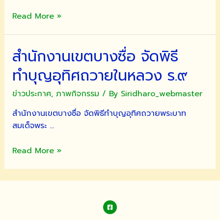
รอง
Read More »
ผู้
ว่าฯ
สำนักงานเขตบางซื่อ จัดพิธี
กทม.
และ
ทำบุญอุทิศถวายในหลวง ร.๙
ผู้
บริหาร
ข่าวประกาศ
,
ภาพกิจกรรม
/ By
Siridharo_webmaster
กทม.
สำนักงานเขตบางซื่อ จัดพิธีทำบุญอุทิศถวายพระบาท
เยี่ยม
สมเด็จพระ …
วัด
สำนักงาน
Read More »
เขต
บางซื่อ
จัด
พิธี
ทำบุญ