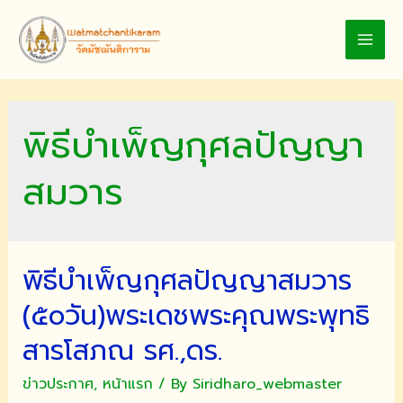
Skip
to
MAI
content
MEN
พิธีบำเพ็ญกุศลปัญญา
สมวาร
พิธีบำเพ็ญกุศลปัญญาสมวาร
(๕๐วัน)พระเดชพระคุณพระพุทธิ
สารโสภณ รศ.,ดร.
ข่าวประกาศ
,
หน้าแรก
/ By
Siridharo_webmaster