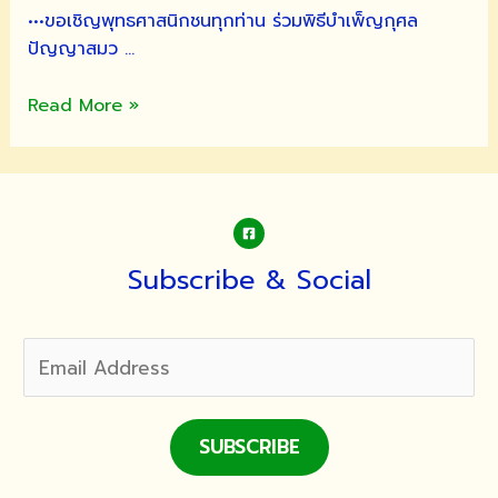
•••ขอเชิญพุทธศาสนิกชนทุกท่าน ร่วมพิธีบำเพ็ญกุศล
ปัญญาสมว …
พิธี
Read More »
บำเพ็ญ
กุศล
ปัญญา
สม
วาร
(๕๐วัน)พระ
Subscribe & Social
เดช
พระคุณ
พระ
พุทธิ
สาร
โสภณ
SUBSCRIBE
รศ.,ดร.