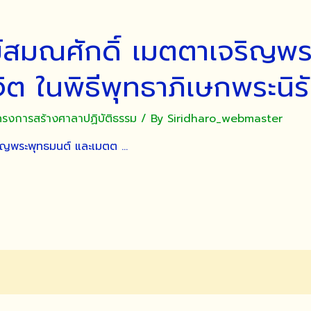
สมณศักดิ์ เมตตาเจริญพร
ต ในพิธีพุทธาภิเษกพระนิ
ครงการสร้างศาลาปฏิบัติธรรม
/ By
Siridharo_webmaster
ริญพระพุทธมนต์ และเมตต …