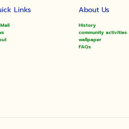
ick Links
About Us
Mail
History
ws
community activities
out
wallpaper
FAQs