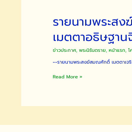
รายนามพระสงฆ์
เมตตาอธิษฐานจิ
ข่าวประกาศ
,
พระนิรันตราย
,
หน้าแรก
,
โ
•••รายนามพระสงฆ์สมณศักดิ์ เมตตาเจ
ราย
Read More »
นาม
พระ
สงฆ์
สมณศักดิ์
เมตตา
เจริญ
พระพุทธ