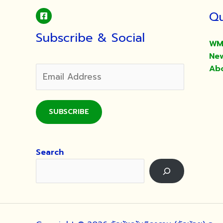
มนต์
Qu
และ
เมตตา
Subscribe & Social
อธิษฐาน
WM
จิต
Ne
ใน
Ab
พิธี
พุทธ
าภิเษก
SUBSCRIBE
พระ
นิ
รัน
Search
ตราย