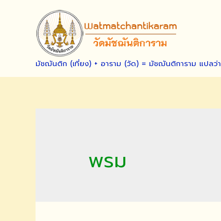
Skip
to
content
มัชฌันติก (เที่ยง) + อาราม (วัด) = มัชฌันติการาม แปลว่
พรม