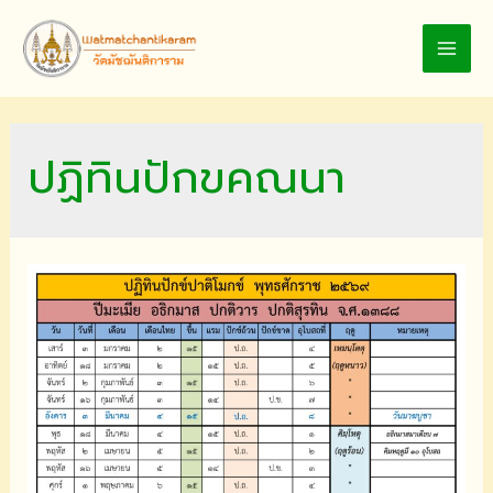
Skip
to
MAI
content
MEN
ปฏิทินปักขคณนา