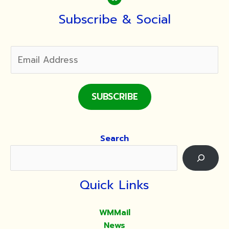
สดุดี
เฉลิมพระเกียรติ
Subscribe & Social
คุณ
สมเด็จ
พระเจ้า
พี่
นาง
เธอ
SUBSCRIBE
เจ้า
ฟ้า
กัลยาณิ
Search
วัฒนาฯ
Quick Links
WMMail
News