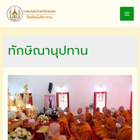
Skip
to
MAI
content
MEN
ทักษิณานุปทาน