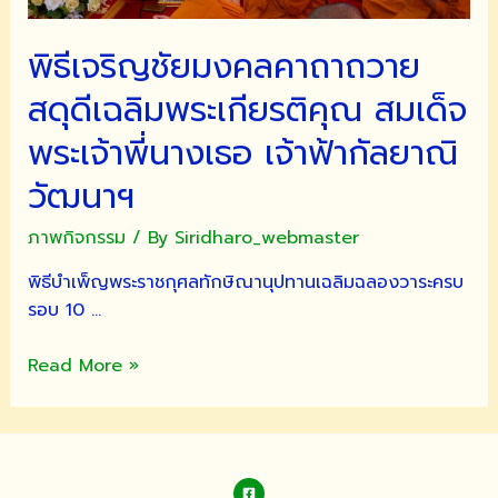
พิธีเจริญชัยมงคลคาถาถวาย
สดุดีเฉลิมพระเกียรติคุณ สมเด็จ
พระเจ้าพี่นางเธอ เจ้าฟ้ากัลยาณิ
วัฒนาฯ
ภาพกิจกรรม
/ By
Siridharo_webmaster
พิธีบำเพ็ญพระราชกุศลทักษิณานุปทานเฉลิมฉลองวาระครบ
รอบ 10 …
พิธี
Read More »
เจริญ
ชัยมงคล
คาถา
ถวาย