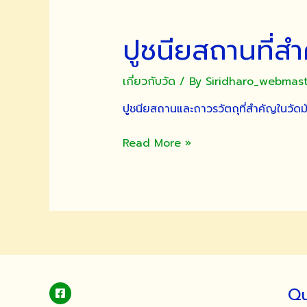
ปูชนียสถานที่ส
เกี่ยวกับวัด
/ By
Siridharo_webmas
ปูชนียสถานและถาวรวัตถุที่สำคัญในวัดม
ปูชนีย
Read More »
สถาน
ที่
สำคัญ
ใน
วัดมัชฌันติการาม
Qu