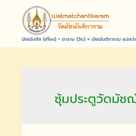
Skip
to
content
มัชฌันติก (เที่ยง) + อาราม (วัด) = มัชฌันติการาม แปลว่
ซุ้มประตูวัดมัช