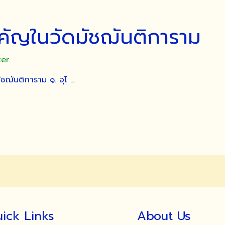
ำคัญในวัดมัชฌันติการาม
ter
ัชฌันติการาม ๑. อุโ …
ick Links
About Us