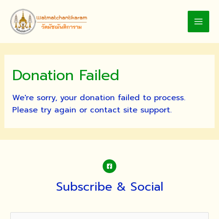
Skip
to
MAI
content
MEN
Donation Failed
We're sorry, your donation failed to process.
Please try again or contact site support.
Subscribe & Social